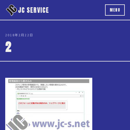
本文へスキップ
JC SERVICE
MENU
2018年2月22日
2