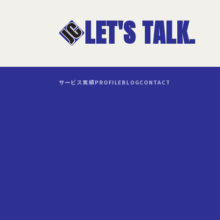
LET'S TALK.
サービス
実績
PROFILE
BLOG
CONTACT