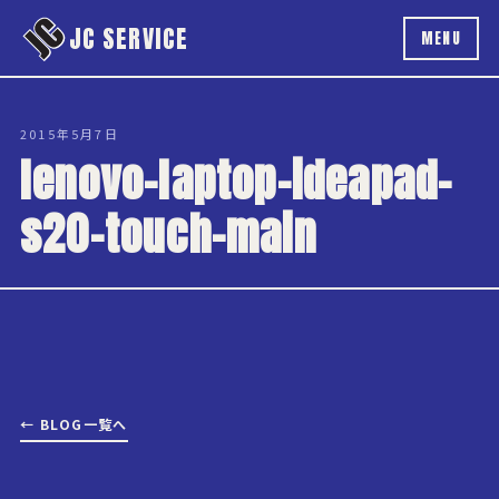
本文へスキップ
JC SERVICE
MENU
2015年5月7日
lenovo-laptop-ideapad-
s20-touch-main
← BLOG一覧へ