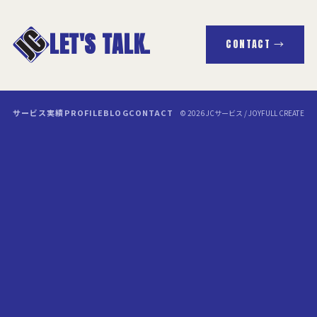
LET'S TALK.
CONTACT →
サービス
実績
PROFILE
BLOG
CONTACT
© 2026 JCサービス / JOYFULL CREATE