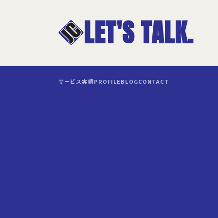
LET'S TALK.
サービス
実績
PROFILE
BLOG
CONTACT